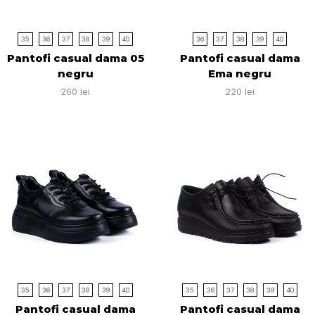
35
36
37
38
39
40
36
37
38
39
40
Pantofi casual dama 05
Pantofi casual dama
negru
Ema negru
260
lei
220
lei
35
36
37
38
39
40
35
36
37
38
39
40
Pantofi casual dama
Pantofi casual dama