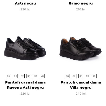
Asti negru
Ramo negru
220
lei
210
lei
35
36
37
38
39
40
36
37
38
39
40
Pantofi casual dama
Pantofi casual dama
Ravena Asti negru
Villa negru
220
lei
240
lei