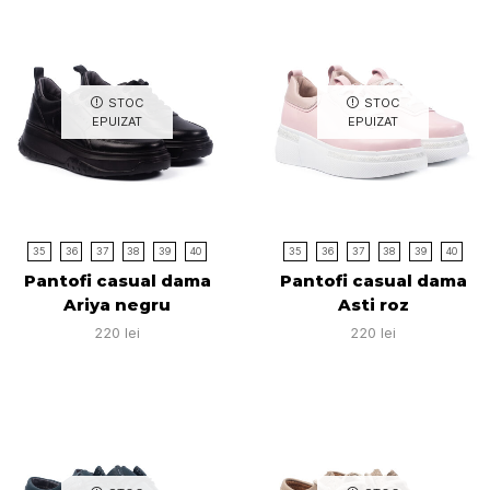
STOC
STOC
EPUIZAT
EPUIZAT
35
36
37
38
39
40
35
36
37
38
39
40
Pantofi casual dama
Pantofi casual dama
Ariya negru
Asti roz
220
lei
220
lei