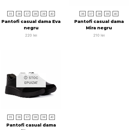
35
36
37
38
39
40
36
37
38
39
40
Pantofi casual dama Eva
Pantofi casual dama
negru
Mira negru
220
lei
210
lei
STOC
EPUIZAT
35
36
37
38
39
40
Pantofi casual dama