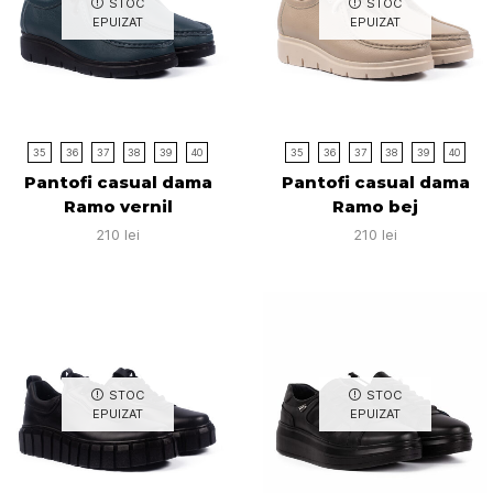
STOC
STOC
EPUIZAT
EPUIZAT
35
36
37
38
39
40
35
36
37
38
39
40
Pantofi casual dama
Pantofi casual dama
Ramo vernil
Ramo bej
210
lei
210
lei
STOC
STOC
EPUIZAT
EPUIZAT