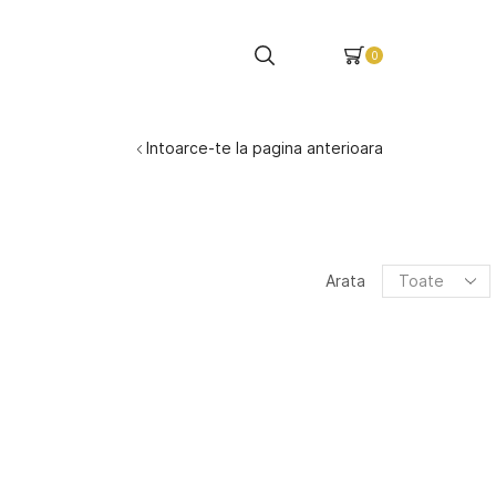
0
Intoarce-te la pagina anterioara
Products
Arata
per
page