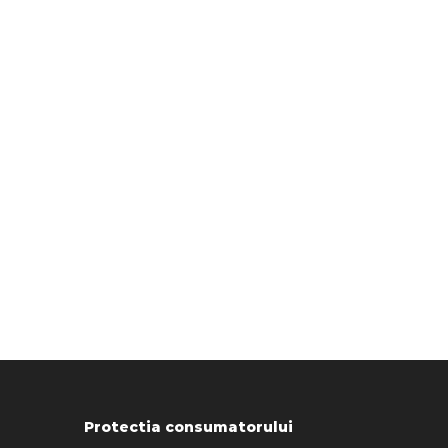
Protectia consumatorului