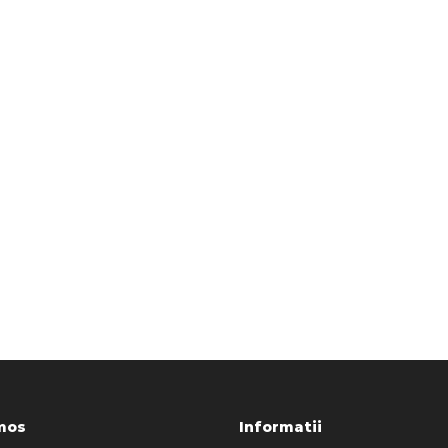
mos
Informatii