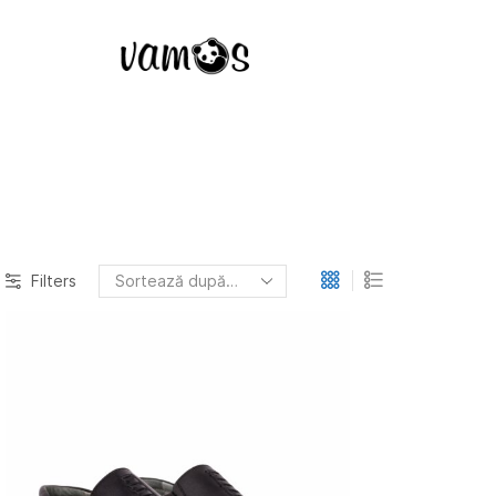
Filters