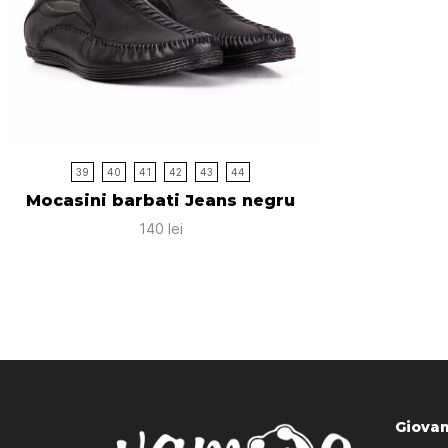
39
40
41
42
43
44
Mocasini barbati Jeans negru
140
lei
Giova