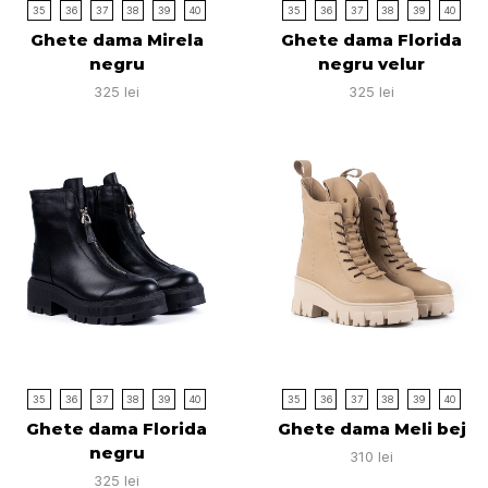
35
36
37
38
39
40
35
36
37
38
39
40
Ghete dama Mirela
Ghete dama Florida
negru
negru velur
325
lei
325
lei
35
36
37
38
39
40
35
36
37
38
39
40
Ghete dama Florida
Ghete dama Meli bej
negru
310
lei
325
lei