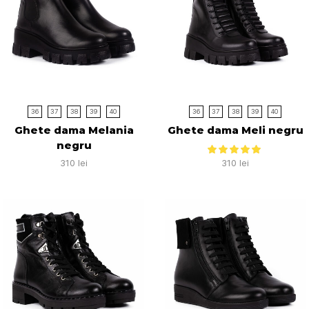
36
37
38
39
40
36
37
38
39
40
Ghete dama Melania
Ghete dama Meli negru
negru
310
lei
310
lei