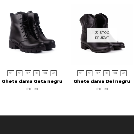
STOC
EPUIZAT
35
36
37
38
39
40
35
36
37
38
39
40
Ghete dama Geta negru
Ghete dama Del negru
310
lei
310
lei