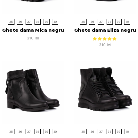
35
36
37
38
39
40
35
36
37
38
39
40
Ghete dama Mica negru
Ghete dama Eliza negru
310
lei
310
lei
35
36
37
38
39
40
35
36
37
38
39
40