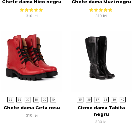
Ghete dama Nico negru
Ghete dama Muzi negru
310
lei
310
lei
35
36
37
38
39
40
35
36
37
38
39
40
Ghete dama Geta rosu
Cizme dama Tabita
negru
310
lei
330
lei