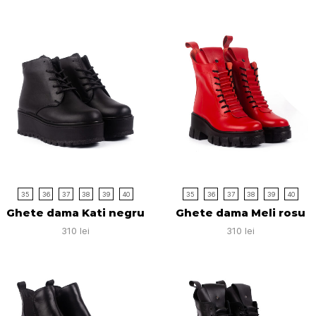
35
36
37
38
39
40
35
36
37
38
39
40
Ghete dama Kati negru
Ghete dama Meli rosu
310
lei
310
lei