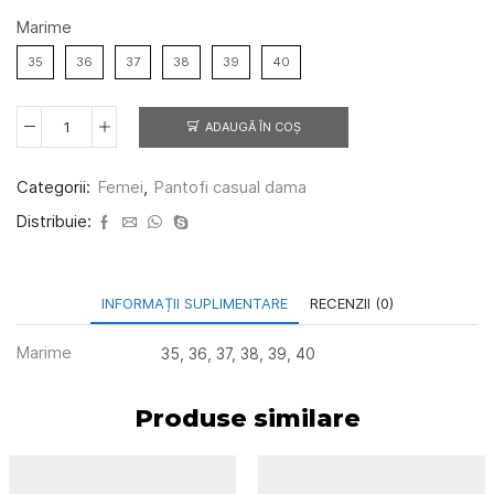
Marime
35
36
37
38
39
40
ADAUGĂ ÎN COȘ
Cantitate
Pantofi
casual
Categorii:
Femei
,
Pantofi casual dama
dama
05
Distribuie:
negru
INFORMAȚII SUPLIMENTARE
RECENZII (0)
Marime
35, 36, 37, 38, 39, 40
Produse similare