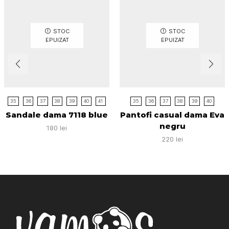
STOC
STOC
EPUIZAT
EPUIZAT
35
36
37
38
39
40
41
35
36
37
38
39
40
Sandale dama 7118 blue
Pantofi casual dama Eva
negru
180
lei
220
lei