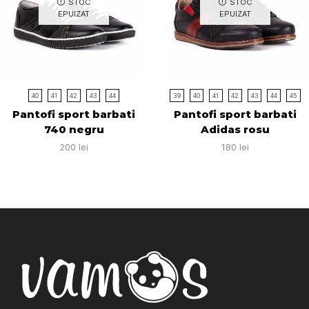
STOC
STOC
EPUIZAT
EPUIZAT
40
41
42
43
44
39
40
41
42
43
44
45
Pantofi sport barbati
Pantofi sport barbati
740 negru
Adidas rosu
200
lei
180
lei