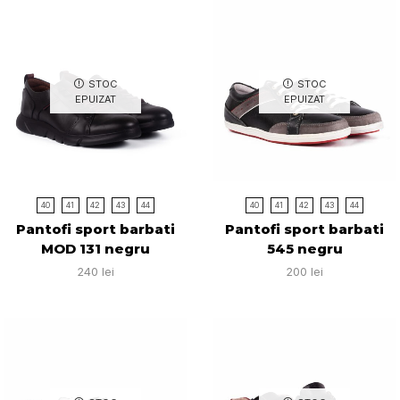
STOC
STOC
EPUIZAT
EPUIZAT
40
41
42
43
44
40
41
42
43
44
Pantofi sport barbati
Pantofi sport barbati
MOD 131 negru
545 negru
240
lei
200
lei