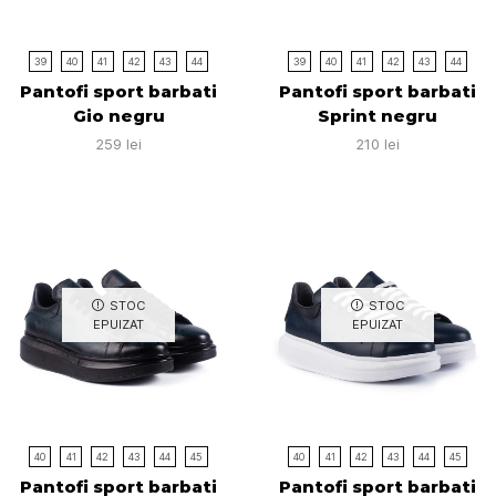
39
40
41
42
43
44
39
40
41
42
43
44
Pantofi sport barbati
Pantofi sport barbati
Gio negru
Sprint negru
259
lei
210
lei
STOC
STOC
EPUIZAT
EPUIZAT
40
41
42
43
44
45
40
41
42
43
44
45
Pantofi sport barbati
Pantofi sport barbati