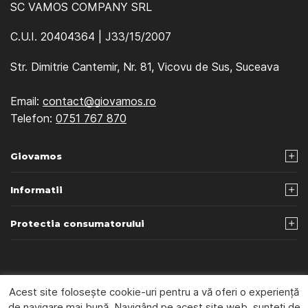
SC VAMOS COMPANY SRL
C.U.I. 20404364 | J33/15/2007
Str. Dimitrie Cantemir, Nr. 81, Vicovu de Sus, Suceava
Email:
contact@giovamos.ro
Telefon:
0751 767 870
Giovamos
Informatii
Protectia consumatorului
© 2026 Giovamos - Webdesign by
Beniamin Iliut
Acest site folosește cookie-uri pentru a vă oferi o experiență
de navigare mai bună. Navigând pe acest site web, sunteți de