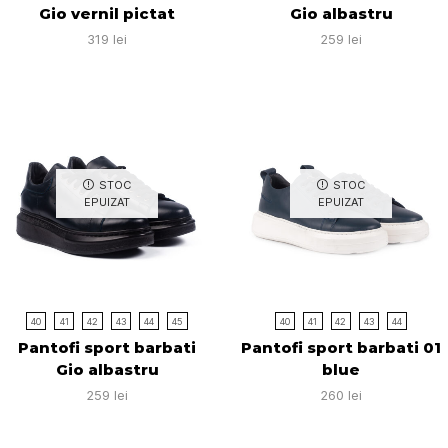
Gio vernil pictat
Gio albastru
319
lei
259
lei
STOC
STOC
EPUIZAT
EPUIZAT
40
41
42
43
44
45
40
41
42
43
44
Pantofi sport barbati
Pantofi sport barbati 01
Gio albastru
blue
259
lei
260
lei