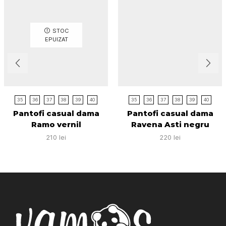
STOC
EPUIZAT
35
36
37
38
39
40
35
36
37
38
39
40
Pantofi casual dama
Pantofi casual dama
Ramo vernil
Ravena Asti negru
210
lei
220
lei