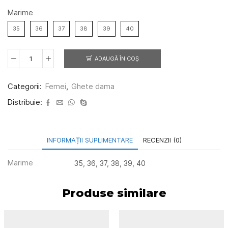
Marime
35
36
37
38
39
40
ADAUGĂ ÎN COȘ
Cantitate
Ghete
dama
Categorii:
Femei
,
Ghete dama
Geta
rosu
Distribuie:
INFORMAȚII SUPLIMENTARE
RECENZII (0)
Marime
35, 36, 37, 38, 39, 40
Produse similare