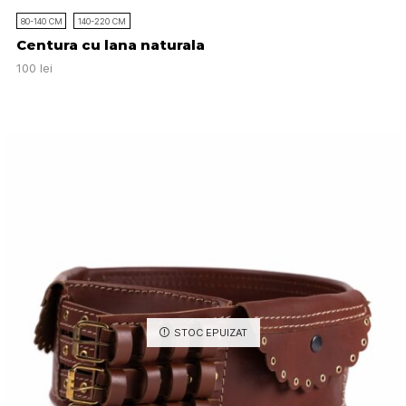
80-140 CM
140-220 CM
Centura cu lana naturala
100
lei
STOC EPUIZAT