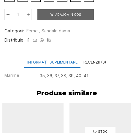
ADAUGĂ ÎN COȘ
Cantitate
Sandale
dama
Categorii:
Femei
,
Sandale dama
7118
blue
Distribuie:
INFORMAȚII SUPLIMENTARE
RECENZII (0)
Marime
35, 36, 37, 38, 39, 40, 41
Produse similare
STOC