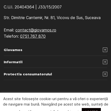
C.U.I. 20404364 | J33/15/2007
Str. Dimitrie Cantemir, Nr. 81, Vicovu de Sus, Suceava
Email:
contact@giovamos.ro
Telefon:
0751 767 870
Giovamos
Informatii
Protectia consumatorului
© 2026 Giovamos - Webdesign by
Beniamin Iliut
Acest site folosește cookie-uri pentru a vă oferi o experiență
de navigare mai bună. Navigând pe acest site web, sunteți de