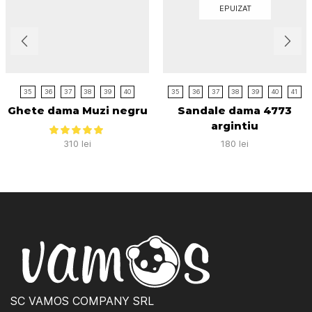
EPUIZAT
35
36
37
38
39
40
35
36
37
38
39
40
41
Ghete dama Muzi negru
Sandale dama 4773
argintiu
310
lei
180
lei
SC VAMOS COMPANY SRL