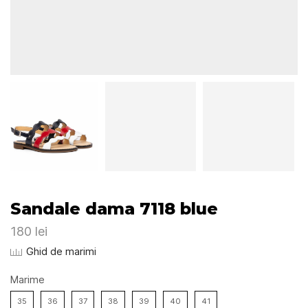
Sandale dama 7118 blue
180
lei
Ghid de marimi
Marime
35
36
37
38
39
40
41