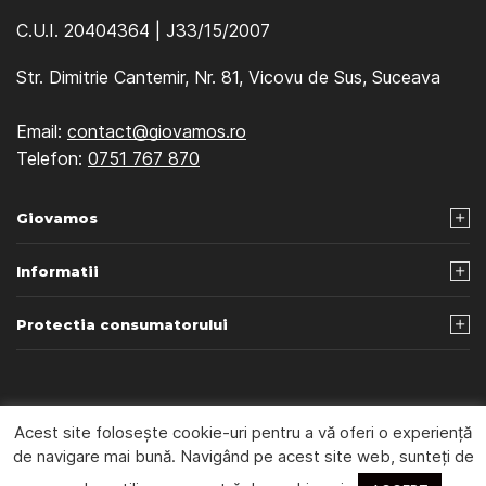
C.U.I. 20404364 | J33/15/2007
Str. Dimitrie Cantemir, Nr. 81, Vicovu de Sus, Suceava
Email:
contact@giovamos.ro
Telefon:
0751 767 870
Giovamos
Informatii
Protectia consumatorului
© 2026 Giovamos - Webdesign by
Beniamin Iliut
Acest site folosește cookie-uri pentru a vă oferi o experiență
de navigare mai bună. Navigând pe acest site web, sunteți de