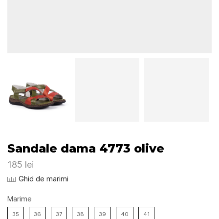
Sandale dama 4773 olive
185
lei
Ghid de marimi
Marime
35
36
37
38
39
40
41