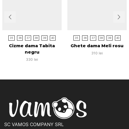
35
36
37
38
39
40
35
36
37
38
39
40
Cizme dama Tabita
Ghete dama Meli rosu
negru
310
lei
330
lei
SC VAMOS COMPANY SRL