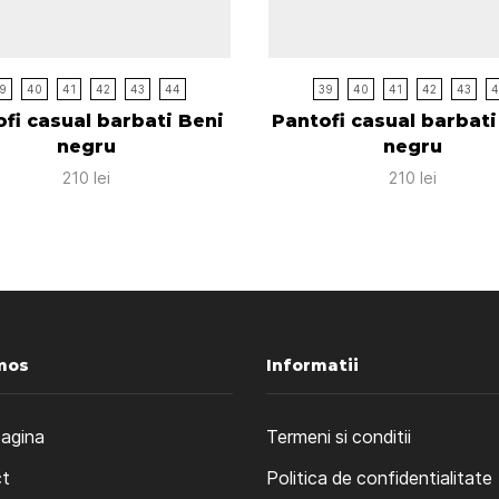
9
40
41
42
43
44
39
40
41
42
43
fi casual barbati Beni
Pantofi casual barbat
negru
negru
210
lei
210
lei
mos
Informatii
pagina
Termeni si conditii
t
Politica de confidentialitate