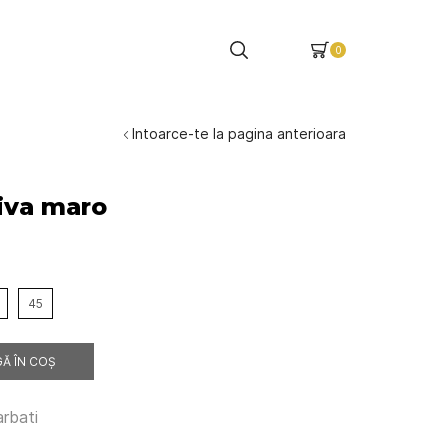
0
Intoarce-te la pagina anterioara
Riva maro
45
Ă ÎN COȘ
arbati