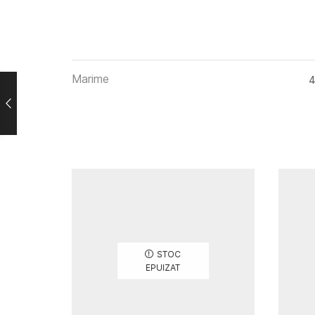
Marime
4
STOC
EPUIZAT