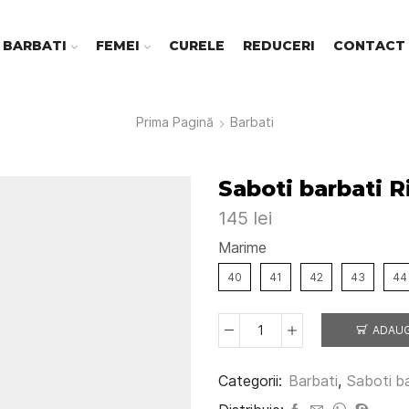
BARBATI
FEMEI
CURELE
REDUCERI
CONTACT
Prima Pagină
Barbati
Saboti barbati 
145
lei
Marime
40
41
42
43
44
ADAUG
Cantitate
Saboti
barbati
Categorii:
Barbati
,
Saboti b
Riva