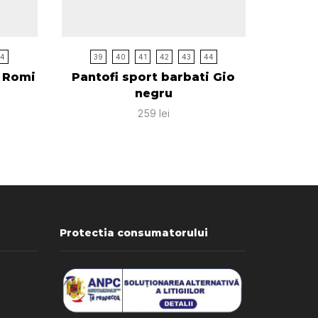
44
39
40
41
42
43
44
39
4
i Romi
Pantofi sport barbati Gio
Sabot
negru
259
lei
Protectia consumatorului