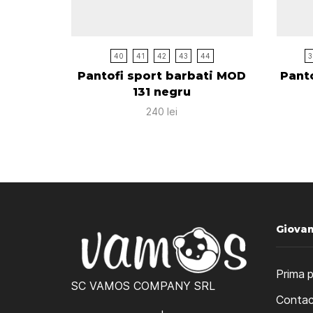
40
41
42
43
44
3
Pantofi sport barbati MOD
Panto
131 negru
240
lei
Giova
Prima 
SC VAMOS COMPANY SRL
Contac