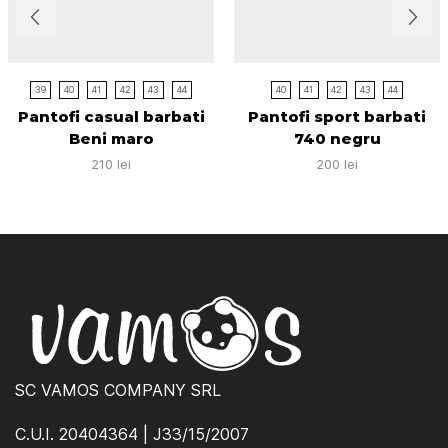
39
40
41
42
43
44
40
41
42
43
44
Pantofi casual barbati
Pantofi sport barbati
Beni maro
740 negru
210
lei
200
lei
SC VAMOS COMPANY SRL
C.U.I. 20404364 | J33/15/2007