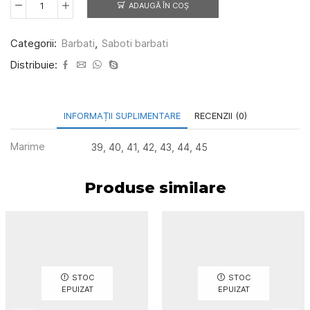
ADAUGĂ ÎN COȘ
Cantitate
Saboti
barbati
Categorii:
Barbati
,
Saboti barbati
Riva
nisip
Distribuie:
INFORMAȚII SUPLIMENTARE
RECENZII (0)
Marime
39, 40, 41, 42, 43, 44, 45
Produse similare
STOC
STOC
EPUIZAT
EPUIZAT