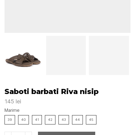
Saboti barbati Riva nisip
145
lei
Marime
39
40
41
42
43
44
45